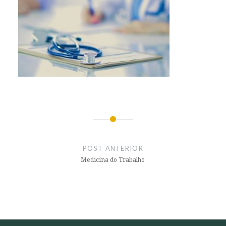
Navegação
de
POST ANTERIOR
Post
Medicina do Trabalho