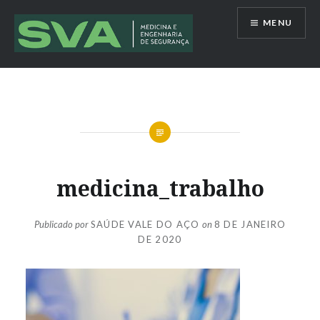
Ir
MENU
para
conteúdo
Saúde Vale do Aço
medicina_trabalho
Publicado por
SAÚDE VALE DO AÇO
on
8 DE JANEIRO
DE 2020